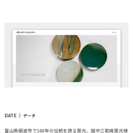
DATE ｜
データ
富山県砺波市で160年の伝統を誇る窯元、越中三助焼窯元様