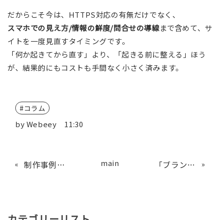
だからこそ今は、HTTPS対応の有無だけでなく、
スマホでの見え方/情報の鮮度/問合せの導線
まで含めて、サ
イトを一度見直すタイミングです。
「何か起きてから直す」より、「起きる前に整える」ほう
が、結果的にもコストも手間なく小さく済みます。
コラム
by
Webeey
11:30
main
«
制作事例更新しました。
「ブランド価値を高めたい企業必見！おすすめのWeb・システム開発会社まとめ【アパレル業界にも◎】」に当社が掲載されました。
»
カテゴリーリスト